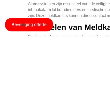
Alarmsystemen zijn essentieel voor de veilighe
inbraakalarm tot brandmelders en medische no
zijn. Deze meldkamers kunnen direct contact m
Beveiliging offerte
Voordelen van Meldk
De dienstverlening van een meldkamer brengt ve
Bij ontvangst van een alarm, kunnen meldkamer
vermindering van schade of zelfs redding van l
Een andere belangrijke voordelen is de constan
vooral in gebieden waar criminelen actief kunn
veiligheidsstrategieën.
Specifieke Diensten 
In Toornwerd bieden verschillende bedrijven sp
diensten kunnen variëren van basisalarm- en 
Een voorbeeld is het aanbieden van mobiele apps 