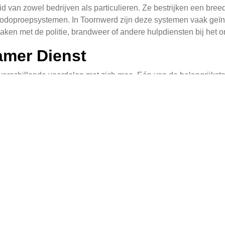
id van zowel bedrijven als particulieren. Ze bestrijken een bre
odoproepsystemen. In Toornwerd zijn deze systemen vaak geïnt
aken met de politie, brandweer of andere hulpdiensten bij het 
amer Dienst
rschillende voordelen met zich mee. Eén van de belangrijkste 
s binnen seconden handelen en de juiste hulpdiensten waarsch
even.
te bewaking die wordt geboden. Dit biedt een gevoel van veiligh
en zijn. De meldkamer kan ook rapporten genereren die nuttig z
in Toornwerd
ecifieke diensten die gericht zijn op de behoefte van zowel res
meldkameroplossingen tot geavanceerde systeemintegraties me
die klanten in staat stellen om hun alarmafspraken in real-time t