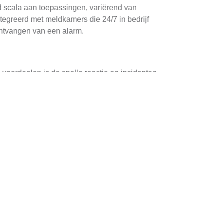
ed scala aan toepassingen, variërend van
egreerd met meldkamers die 24/7 in bedrijf
ontvangen van een alarm.
voordeelen is de snelle reactie op incidenten.
uwen. Dit kan leiden tot een drastische
eid voor zowel bedrijven als particulieren,
ijn voor verdere analyse en verbetering van
identiële als commerciële klanten. Deze
t video- en toegangssysteembeheer.
e monitoren. Dit biedt extra flexibiliteit en