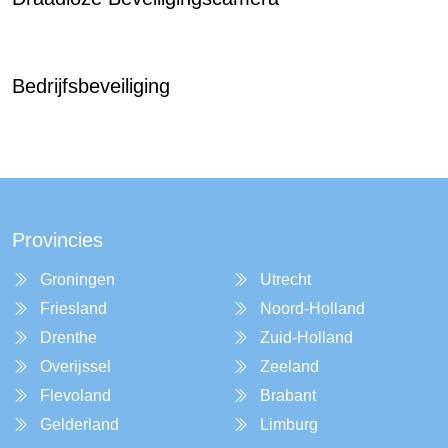
Bedrijfsbeveiliging
Provincies
Groningen
Utrecht
Friesland
Noord-Holland
Drenthe
Zuid-Holland
Overijssel
Zeeland
Flevoland
Brabant
Gelderland
Limburg