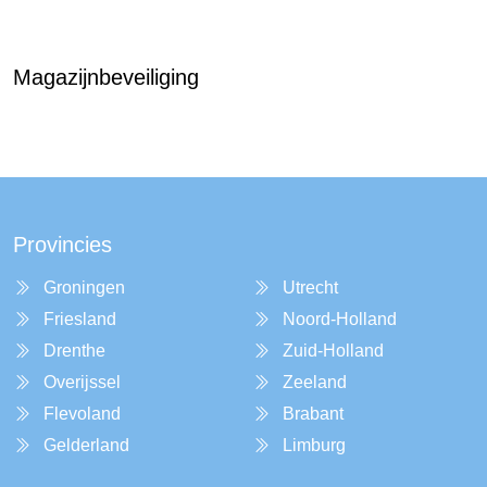
Magazijnbeveiliging
Provincies
Groningen
Utrecht
Friesland
Noord-Holland
Drenthe
Zuid-Holland
Overijssel
Zeeland
Flevoland
Brabant
Gelderland
Limburg