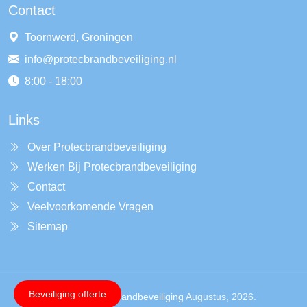
Contact
Toornwerd, Groningen
info@protecbrandbeveiliging.nl
8:00 - 18:00
Links
Over Protecbrandbeveiliging
Werken Bij Protecbrandbeveiliging
Contact
Veelvoorkomende Vragen
Sitemap
Beveiliging offerte
Copyright ©
Protecbrandbeveiliging
Augustus, 2026.